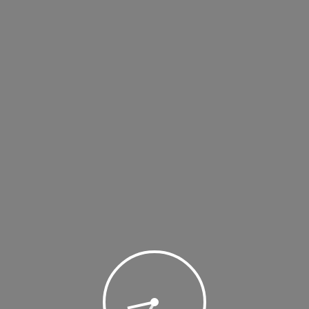
 Spiels und die Vorfreude auf den […]
ния для вашего сада:
хода
mment
место, привлекая игроков своей атмосферой, непредсказуемым
висимо от того, являетесь ли вы новичком или опытным игрок
 и управления банкроллом значительно повысит ваши шансы н
 для получения полезной информации. В этой статье мы […]