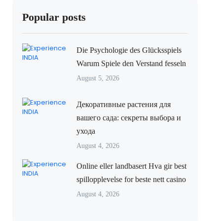
Popular posts
Die Psychologie des Glücksspiels
Warum Spiele den Verstand fesseln
August 5, 2026
Декоративные растения для
вашего сада: секреты выбора и
ухода
August 4, 2026
Online eller landbasert Hva gir best
spillopplevelse for beste nett casino
August 4, 2026