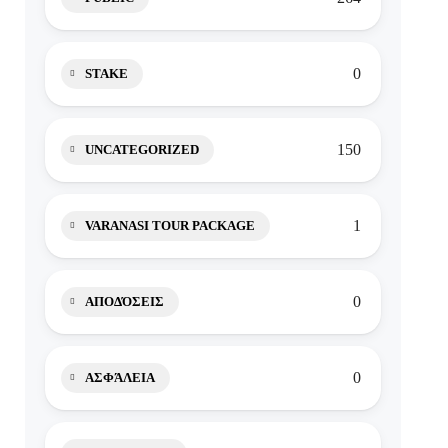
0
STAKE
150
UNCATEGORIZED
1
VARANASI TOUR PACKAGE
0
ΑΠΟΔΌΣΕΙΣ
0
ΑΣΦΆΛΕΙΑ