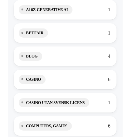
1
A16Z GENERATIVE AI
1
BETFAIR
4
BLOG
6
CASINO
1
CASINO UTAN SVENSK LICENS
6
COMPUTERS, GAMES