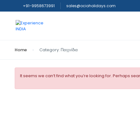
+91-9958673991
sales@ocioholidays.com
Home
Category:
Παιχνίδια
It seems we can’t find what you’re looking for. Perhaps sea