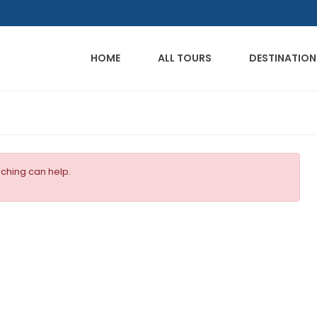
HOME
ALL TOURS
DESTINATION
rching can help.