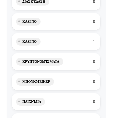
0
ΔΙΑΣΚΈΔΑΣΗ
0
ΚΑΖΊΝΟ
1
ΚΑΖΊΝΟ
0
ΚΡΥΠΤΟΝΟΜΊΣΜΑΤΑ
0
ΜΠΟΥΚΜΈΙΚΕΡ
0
ΠΑΙΧΝΊΔΙΑ