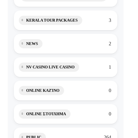
3
KERALA TOUR PACKAGES
2
NEWS
1
NV CASINO LIVE CASINO
0
ONLINE ΚΑΖΊΝΟ
0
ONLINE ΣΤΟΊΧΗΜΑ
264
PUBLIC