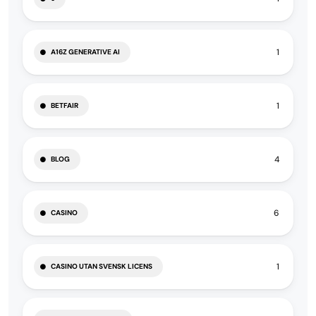
1
A16Z GENERATIVE AI
1
BETFAIR
4
BLOG
6
CASINO
1
CASINO UTAN SVENSK LICENS