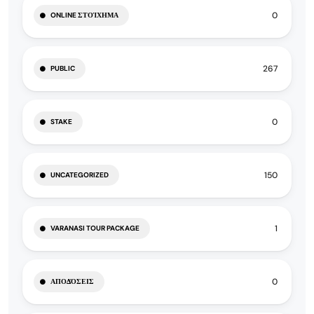
0
ONLINE ΣΤΟΊΧΗΜΑ
267
PUBLIC
0
STAKE
150
UNCATEGORIZED
1
VARANASI TOUR PACKAGE
0
ΑΠΟΔΌΣΕΙΣ