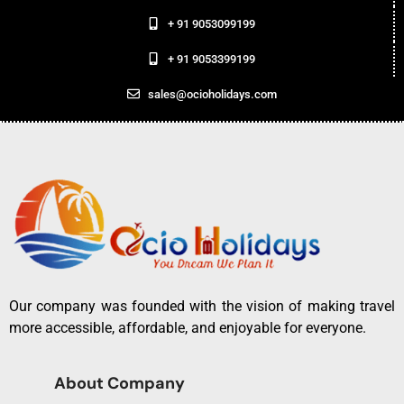
+ 91 9053099199
+ 91 9053399199
sales@ocioholidays.com
Our company was founded with the vision of making travel
more accessible, affordable, and enjoyable for everyone.
About Company