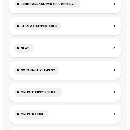
1
JAMMU AND KASHMIR TOUR PACKAGES
3
KERALA TOUR PACKAGES
2
NEWS
1
NV CASINO LIVE CASINO
1
ONLINE CASINO SUPERBET
0
ONLINE ΚΑΖΊΝΟ