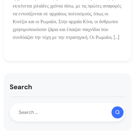
εκτείνεται χιλιάδες χρόνια πίσω, με τις πρώτες αναφορές
να εντοπίζονται σε αρχαίους πολιτισμούς, όπως οι
Κινέζοι και οι Ρωμαίοι. Στην αρχαία Κίνα, οι άνθρωποι
χρησιμοποιούσαν ζάρια και έπαιζαν παιχνίδια που
συνδύαζαν την τύχη με την στρατηγική. Οι Ρωμαίοι, […]
Search